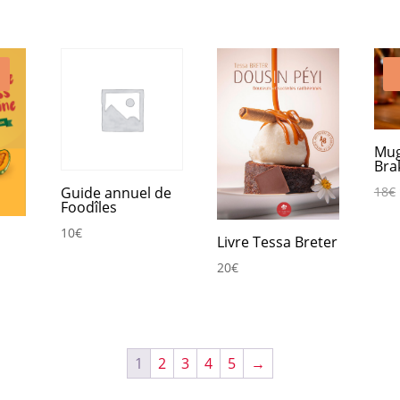
Mug
Bra
Guide annuel de
18
€
Foodîles
10
€
Livre Tessa Breter
20
€
1
2
3
4
5
→