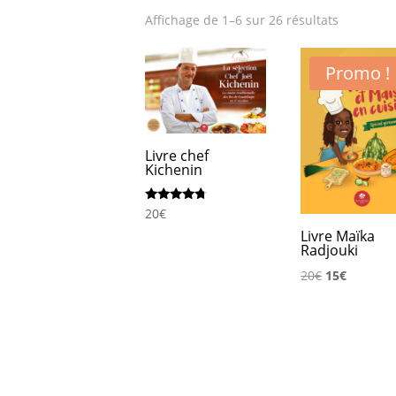
Affichage de 1–6 sur 26 résultats
Promo !
Livre chef
Kichenin
Note
20
€
4.50
Livre Maïka
sur 5
Radjouki
Le
Le
20
€
15
€
prix
prix
initial
actuel
était :
est :
20€.
15€.