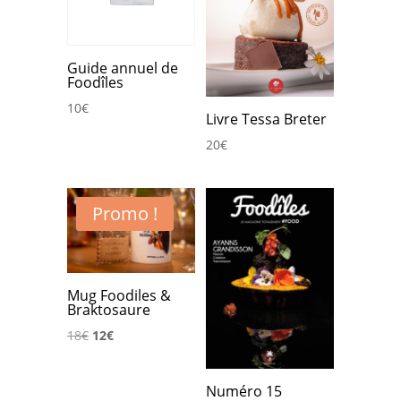
Guide annuel de
Foodîles
10
€
Livre Tessa Breter
20
€
Promo !
Mug Foodiles &
Braktosaure
Le
Le
18
€
12
€
prix
prix
initial
actuel
Numéro 15