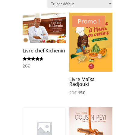
Promo !
Livre chef Kichenin
Note
20
€
4.50
sur 5
Livre Maïka
Radjouki
Le
Le
20
€
15
€
prix
prix
initial
actuel
était :
est :
20€.
15€.