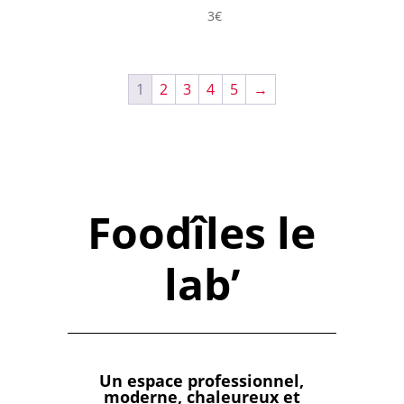
était :
est :
3
€
18€.
12€.
1
2
3
4
5
→
Foodîles le
lab’
Un espace professionnel,
moderne, chaleureux et