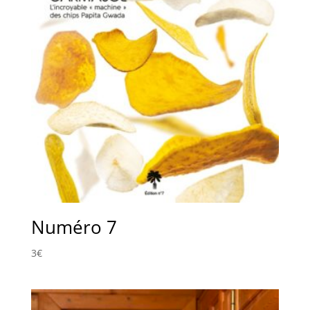
Numéro 7
3
€