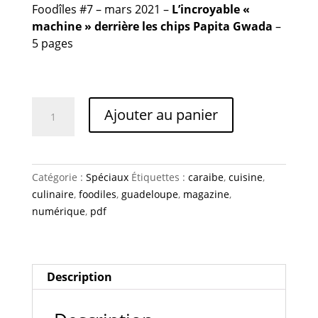
Foodîles #7 – mars
2021 –
L’incroyable «
machine » derrière les chips Papita Gwada
–
5 pages
quantité
Ajouter au panier
de
Jean-
Yves
Carmasol
Catégorie :
Spéciaux
Étiquettes :
caraibe
,
cuisine
,
culinaire
,
foodiles
,
guadeloupe
,
magazine
,
numérique
,
pdf
Description