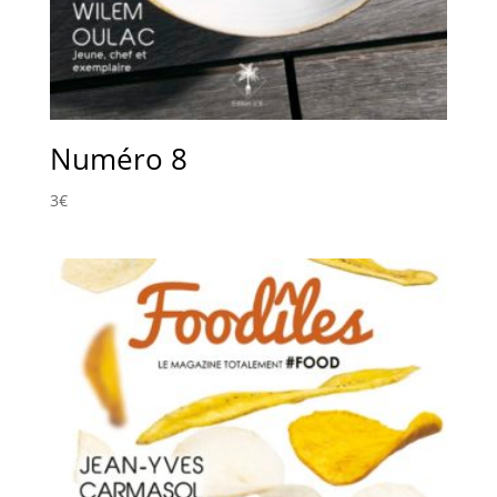
Numéro 8
3
€