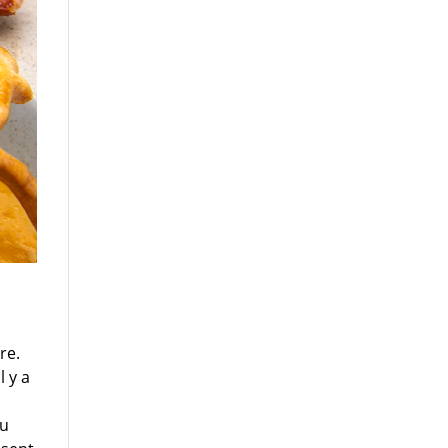
re.
l y a
au