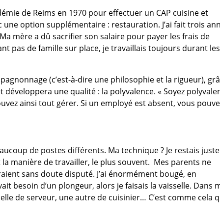
académie de Reims en 1970 pour effectuer un CAP cuisine et
 une option supplémentaire : restauration. J’ai fait trois an
 Ma mère a dû sacrifier son salaire pour payer les frais de
nt pas de famille sur place, je travaillais toujours durant le
ompagnonnage (c’est-à-dire une philosophie et la rigueur), gr
et développera une qualité : la polyvalence. « Soyez polyvalen
vez ainsi tout gérer. Si un employé est absent, vous pouve
aucoup de postes différents. Ma technique ? Je restais juste
 la manière de travailler, le plus souvent. Mes parents ne
auraient sans doute disputé. J’ai énormément bougé, en
vait besoin d’un plongeur, alors je faisais la vaisselle. Dans 
nnelle de serveur, une autre de cuisinier… C’est comme cela 