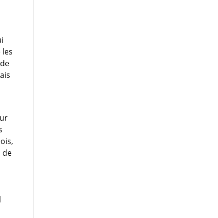
ui
 les
 de
ais
our
s
ois,
n de
l