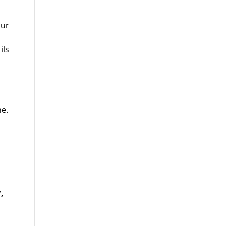
our
ils
ne.
,