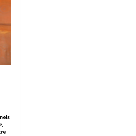
nnels
e,
tre