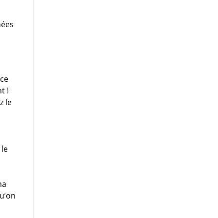
nées
s
âce
t !
z le
 le
ma
qu’on