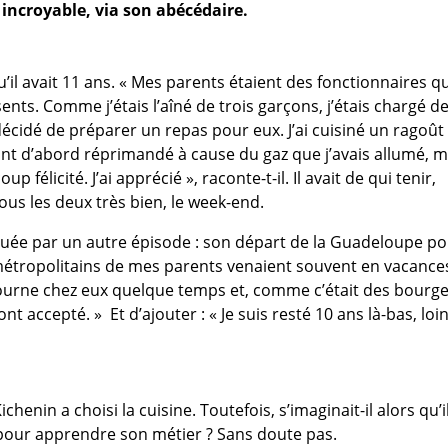
 incroyable, via son abécédaire.
qu’il avait 11 ans. « Mes parents étaient des fonctionnaires q
ents. Comme j’étais l’aîné de trois garçons, j’étais chargé de
ai décidé de préparer un repas pour eux. J’ai cuisiné un ragoût
t d’abord réprimandé à cause du gaz que j’avais allumé, m
 félicité. J’ai apprécié », raconte-t-il. Il avait de qui tenir,
ous les deux très bien, le week-end.
quée par un autre épisode : son départ de la Guadeloupe p
 métropolitains de mes parents venaient souvent en vacance
éjourne chez eux quelque temps et, comme c’était des bourge
 accepté. » Et d’ajouter : « Je suis resté 10 ans là-bas, loi
henin a choisi la cuisine. Toutefois, s’imaginait-il alors qu’i
le pour apprendre son métier ? Sans doute pas.