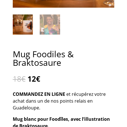
Mug Foodiles &
Braktosaure
Le
Le
18
€
12
€
prix
prix
initial
actuel
COMMANDEZ EN LIGNE
et récupérez votre
était :
est :
achat dans un de nos points relais en
18€.
12€.
Guadeloupe.
Mug blanc pour Foodîles, avec l’illustration
de Braktosaure.