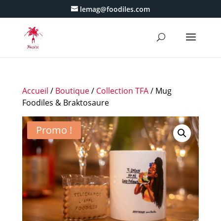
lemag@foodiles.com
Accueil
/
Boutique
/
Collection TFA
/ Mug
Foodiles & Braktosaure
Promo !