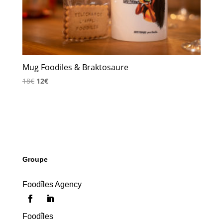
Mug Foodiles & Braktosaure
Le
Le
18
€
12
€
prix
prix
initial
actuel
était :
est :
18€.
12€.
Groupe
Foodîles Agency
Foodîles