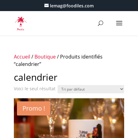
lemag@foodiles.com
Accueil
/
Boutique
/ Produits identifiés
“calendrier”
calendrier
Voici le seul résultat
Promo !