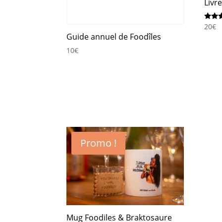
Livr
Note
20
€
4.50
Guide annuel de Foodîles
sur 
10
€
Promo !
Mug Foodiles & Braktosaure