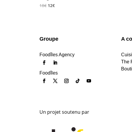
Le
Le
18
€
12
€
prix
prix
initial
actuel
était :
est :
18€.
12€.
Groupe
A co
Foodîles Agency
Cuis
The 
Bout
Foodîles
Un projet soutenu par