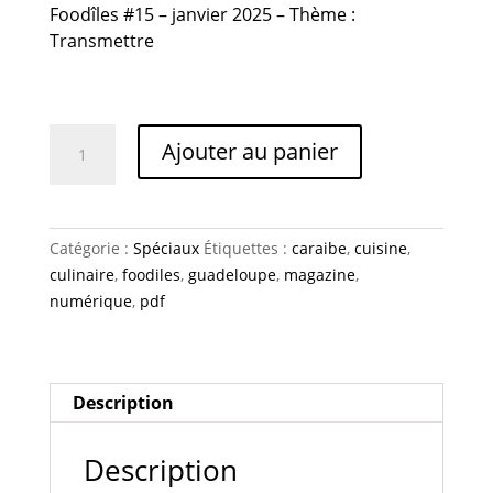
Foodîles #15 – janvier
2025 –
Thème :
Transmettre
quantité
Ajouter au panier
de
Chef
Ayanns
Grandisson
Catégorie :
Spéciaux
Étiquettes :
caraibe
,
cuisine
,
culinaire
,
foodiles
,
guadeloupe
,
magazine
,
numérique
,
pdf
Description
Description