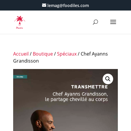
lemag@foodiles.com
Accueil
/
Boutique
/
Spéciaux
/ Chef Ayanns
Grandisson