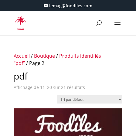
lemag@foodiles.com
Accueil
/
Boutique
/
Produits identifiés
“pdf”
/ Page 2
pdf
Affichage de 11–20 sur 21 résultats