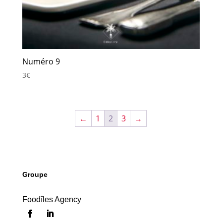
Numéro 9
3
€
←
1
2
3
→
Groupe
Foodîles Agency