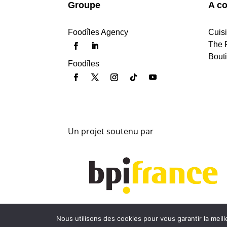
Groupe
A co
Foodîles Agency
Cuis
The 
Bout
Foodîles
Un projet soutenu par
Nous utilisons des cookies pour vous garantir la meil