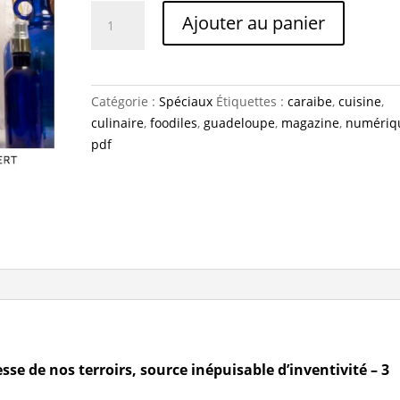
quantité
Ajouter au panier
de
3
acteurs
de
Catégorie :
Spéciaux
Étiquettes :
caraibe
,
cuisine
,
la
culinaire
,
foodiles
,
guadeloupe
,
magazine
,
numériq
food
pdf
sse de nos terroirs, source inépuisable d’inventivité – 3